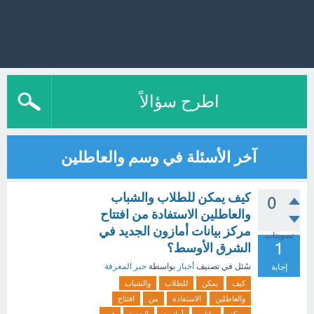
اطرح سؤالاً
آخر الأسئلة في وسم والعاطلين
كيف يمكن للطلاب والشباب
0
والعاطلين الاستفادة من افتتاح
مركز بيانات أمازون الجديد في
تصويتات
1
الشرق الأوسط؟
سُئل
في تصنيف
أخبار
بواسطة
حبر المعرفة
إجابة
كيف
يمكن
للطلاب
والشباب
والعاطلين
الاستفادة
من
افتتاح