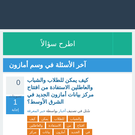
اطرح سؤالاً
آخر الأسئلة في وسم أمازون
كيف يمكن للطلاب والشباب
0
والعاطلين الاستفادة من افتتاح
مركز بيانات أمازون الجديد في
تصويتات
1
الشرق الأوسط؟
إجابة
سُئل
في تصنيف
أخبار
بواسطة
حبر المعرفة
والشباب
للطلاب
يمكن
كيف
افتتاح
من
الاستفادة
والعاطلين
في
الجديد
أمازون
بيانات
مركز